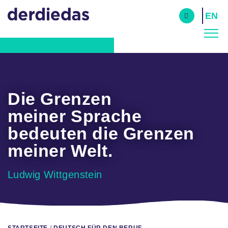
Skip
EN
to
main
navigation
Die Grenzen
meiner Sprache
bedeuten die Grenzen
meiner Welt.
Ludwig Wittgenstein
Pfadnavigation
STARTSEITE
DEUTSCH FÜR DEN BERUF