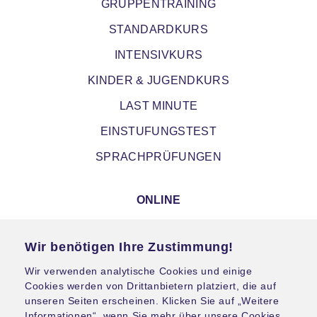
GRUPPENTRAINING
STANDARDKURS
INTENSIVKURS
KINDER & JUGENDKURS
LAST MINUTE
EINSTUFUNGSTEST
SPRACHPRÜFUNGEN
ONLINE
E-LEARNING
Wir benötigen Ihre Zustimmung!
BLENDED LEARNING
Wir verwenden analytische Cookies und einige
VIRTUAL CLASSROOM
Cookies werden von Drittanbietern platziert, die auf
unseren Seiten erscheinen. Klicken Sie auf „Weitere
Informationen“, wenn Sie mehr über unsere Cookies